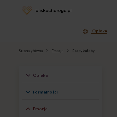
Opieka
Strona główna
Emocje
Etapy żałoby
Jesteś
tutaj
Opieka
Formalności
Emocje