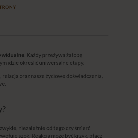
STRONY
ywidualne
. Każdy przeżywa żałobę
tym idzie określić uniwersalne etapy.
, relacja oraz nasze życiowe doświadczenia,
we.
y?
zwykle, niezależnie od tego czy śmierć
wywołuje szok. Reakcją może być krzyk, płacz