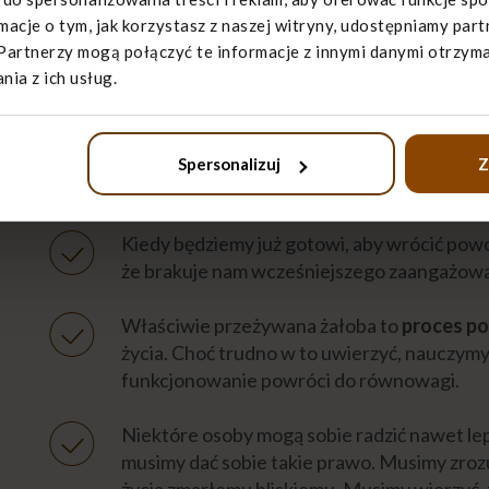
wpłynąć negatywnie na stan naszego zdrow
rmacje o tym, jak korzystasz z naszej witryny, udostępniamy p
oczekiwanym momencie i okolicznościach, 
Partnerzy mogą połączyć te informacje z innymi danymi otrzyma
ia z ich usług.
Jeżeli pozwolimy sobie na przeżywanie żał
momentach, uczenie się życia bez naszego u
śmiercią z czasem będzie słabł. Emocje będą
Spersonalizuj
Z
czysty smutek, spokój.
Kiedy będziemy już gotowi, aby wrócić pow
że brakuje nam wcześniejszego zaangażowani
Właściwie przeżywana żałoba to
proces p
życia. Choć trudno w to uwierzyć, nauczymy 
funkcjonowanie powróci do równowagi.
Niektóre osoby mogą sobie radzić nawet lepie
musimy dać sobie takie prawo. Musimy zrozu
życia zmarłemu bliskiemu. Musimy wierzyć, 