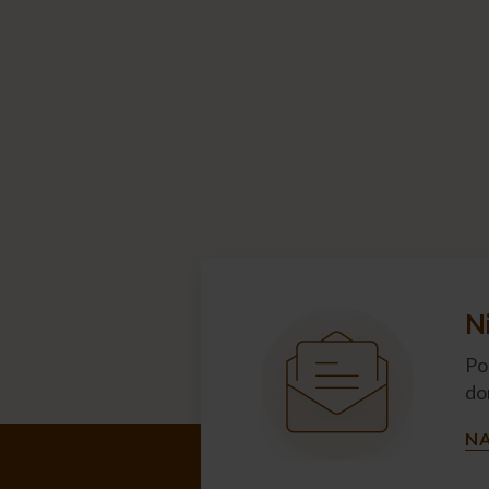
N
Po
do
NA