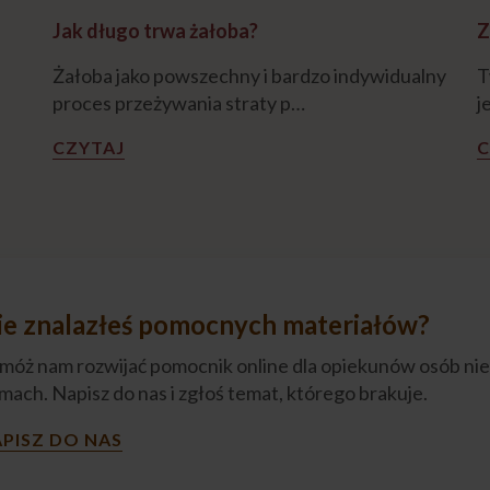
Jak długo trwa żałoba?
Z
Żałoba jako powszechny i bardzo indywidualny
T
proces przeżywania straty p…
j
CZYTAJ
C
ie znalazłeś pomocnych materiałów?
móż nam rozwijać pomocnik online dla opiekunów osób nie
mach. Napisz do nas i zgłoś temat, którego brakuje.
PISZ DO NAS