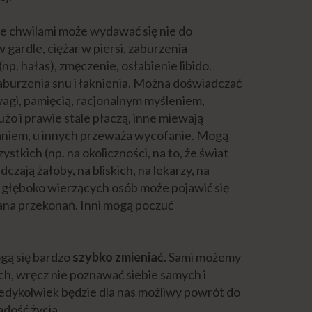
że chwilami może wydawać się nie do
 gardle, ciężar w piersi, zaburzenia
p. hałas), zmęczenie, osłabienie libido.
aburzenia snu i łaknienia. Można doświadczać
agi, pamięcią, racjonalnym myśleniem,
żo i prawie stale płaczą, inne miewają
aniem, u innych przeważa wycofanie. Mogą
stkich (np. na okoliczności, na to, że świat
dczają żałoby, na bliskich, na lekarzy, na
u głęboko wierzących osób może pojawić się
iana przekonań. Inni mogą poczuć
e.
gą się bardzo
szybko zmieniać
. Sami możemy
ich, wręcz nie poznawać siebie samych i
iedykolwiek będzie dla nas możliwy powrót do
radość życia.