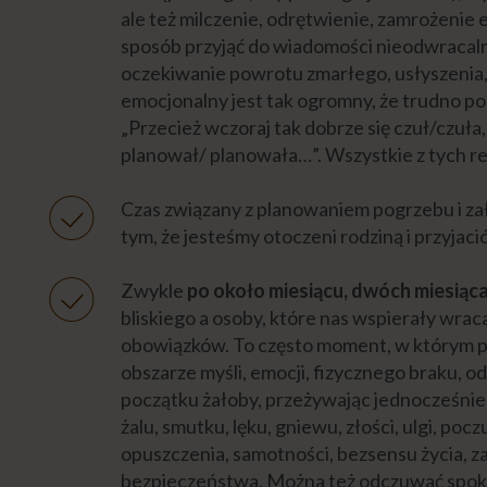
ale też milczenie, odrętwienie, zamrożenie
sposób przyjąć do wiadomości nieodwracalno
oczekiwanie powrotu zmarłego, usłyszenia, że
emocjonalny jest tak ogromny, że trudno po
„Przecież wczoraj tak dobrze się czuł/czuła
planował/ planowała…”. Wszystkie z tych rea
Czas związany z planowaniem pogrzebu i zał
tym, że jesteśmy otoczeni rodziną i przyjaci
Zwykle
po około miesiącu, dwóch miesiąc
bliskiego a osoby, które nas wspierały wra
obowiązków. To często moment, w którym pr
obszarze myśli, emocji, fizycznego braku, od
początku żałoby, przeżywając jednocześnie l
żalu, smutku, lęku, gniewu, złości, ulgi, poc
opuszczenia, samotności, bezsensu życia, z
bezpieczeństwa. Można też odczuwać sp