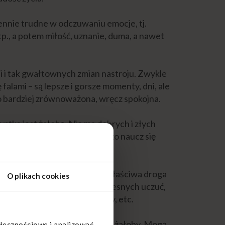
nnie trudne w odczuwaniu emocje, tj.
tp., a potem miłość, uznanie, duma, a nawet
i i tak gwałtownych zmian nastroju. Zwykle
falami – są lepsze i gorsze momenty, dni, ale
o bardziej zrównoważona, wręcz spokojna.
ystko jest żałobą. Nie ma dobrych i złych
 emocje. Nie oceniaj ich, tylko naucz się
mi, jakie są.
cji, bez wyjątku, to jedyna właściwa droga
O plikach cookies
wić się pokusa ucieczki od bolesnych uczuć,
potkania towarzyskie, wyjazdy, etc.
nie zaburzyć naturalny proces żałoby. Mogą
ołecznościowe i analizować