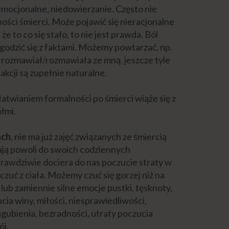
 emocjonalne, niedowierzanie. Często nie
ści śmierci. Może pojawić się nieracjonalne
 to co się stało, to nie jest prawda. Ból
godzić się z faktami. Możemy powtarzać, np.
, rozmawiał/rozmawiała ze mną, jeszcze tyle
kcji są zupełnie naturalne.
atwianiem formalności po śmierci wiąże się z
ółmi.
ach
, nie ma już zajęć związanych ze śmiercią
cają powoli do swoich codziennych
awdziwie dociera do nas poczucie straty w
czuć z ciała. Możemy czuć się gorzej niż na
ub zamiennie silne emocje pustki, tęsknoty,
zucia winy, miłości, niesprawiedliwości,
agubienia, bezradności, utraty poczucia
okój.