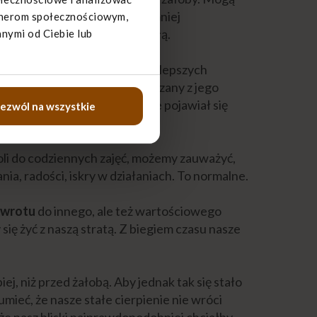
ia. Po pewnym czasie, w najmniej
artnerom społecznościowym,
mogą uderzyć ze wzmożona siłą.
nymi od Ciebie lub
oby, przyjmowanie wsparcia w lepszych
traconego bliskiego, ból związany z jego
 łagodniejsze, częściej będzie pojawiał się
ezwól na wszystkie
oli do codziennych zajęć, możemy zauważyć,
a, radości, iskry w działaniach. To normalne.
owrotu
do innego, ale też wartościowego
się żyć z naszą stratą. Z biegiem czasu nasze
j, niż przed żałobą. Aby jednak tak się stało
mieć, że nasze stałe cierpienie nie wróci
że nasz bliski najprawdopodobniej chciałby,