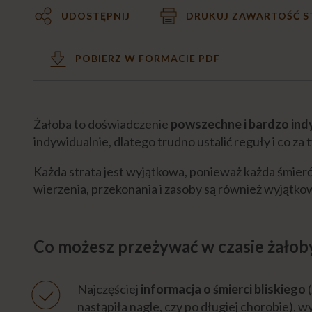
UDOSTĘPNIJ
DRUKUJ ZAWARTOŚĆ 
POBIERZ W FORMACIE PDF
Żałoba to doświadczenie
powszechne i bardzo ind
indywidualnie, dlatego trudno ustalić reguły i co za 
Każda strata jest wyjątkowa, ponieważ każda śmierć
wierzenia, przekonania i zasoby są również wyjątko
Co możesz przeżywać w czasie żałob
Najczęściej
informacja o śmierci bliskiego
(
nastąpiła nagle, czy po długiej chorobie), 