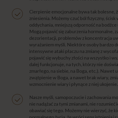
Cierpienie emocjonalne bywa tak bolesne, 
zniesienia. Możemy czuć ból fizyczny, ścisk w
oddychania, mniejszą odporność na bodźce (n
Mogą pojawić się zaburzenia hormonalne, z
dezorientacji, problemów z koncentracja uw
wyrażaniem myśli. Niektóre osoby bardzo du
intensywne ataki płaczu na zmianę z wycof
pojawić się wybuchy złości na wszystko i wszy
dalej funkcjonuje, na tych, którzy nie doświa
zmarłego, na siebie, na Boga, etc.). Nawet 
zwątpienie w Boga, a nawet brak wiary, zm
wzmocnienie wiary i płynące z niej ukojeni
Nasze myśli, samopoczucie i zachowania mo
nie nadążać za tymi zmianami, nie rozumieć 
obawiać się tego. Możemy nie wierzyć, że k
normalnego życia, że wróci sens istnienia i 