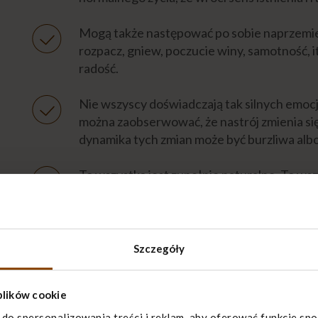
Mogą także następować po sobie naprzemie
rozpacz, gniew, poczucie winy, samotność, i
radość.
Nie wszyscy doświadczają tak silnych emocj
można zaobserwować, że nastrój zmienia się 
dynamika tych zmian może być burzliwa alb
To wszystko jest zupełnie naturalne. To wsz
emocji. Wszystkie są potrzebne. To po prostu
rozpoznawać, nazywać, wyrażać, przyjmij taki
Otwarcie się na przeżywanie wszystkich emo
Szczegóły
żałoby w kierunku
wyjścia z niej
. Może poja
myśli, wspomnień, np. w obowiązki, pracę, s
plików cookie
Nieprzeżyte emocje nie znikną
. Mogą jedy
 do spersonalizowania treści i reklam, aby oferować funkcje sp