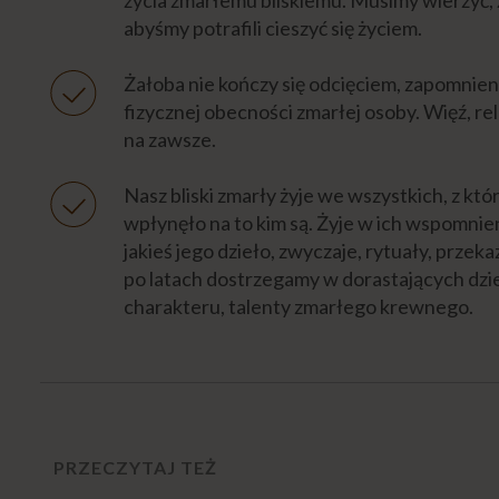
abyśmy potrafili cieszyć się życiem.
Żałoba nie kończy się odcięciem, zapomnien
fizycznej obecności zmarłej osoby. Więź, rel
na zawsze.
Nasz bliski zmarły żyje we wszystkich, z któ
wpłynęło na to kim są. Żyje w ich wspomn
jakieś jego dzieło, zwyczaje, rytuały, przek
po latach dostrzegamy w dorastających dzi
charakteru, talenty zmarłego krewnego.
PRZECZYTAJ TEŻ