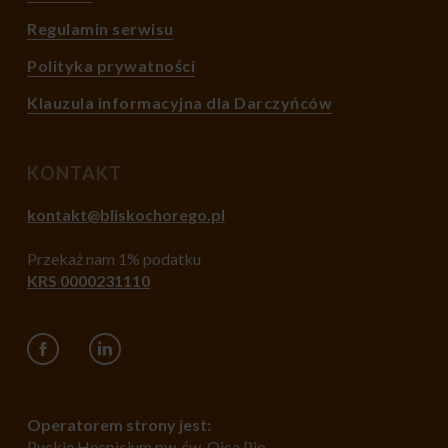
Regulamin serwisu
Polityka prywatności
Klauzula informacyjna dla Darczyńców
KONTAKT
kontakt@bliskochorego.pl
Przekaż nam 1% podatku
KRS 0000231110
Operatorem strony jest:
Puckie Hospicjum pw. św. Ojca Pio