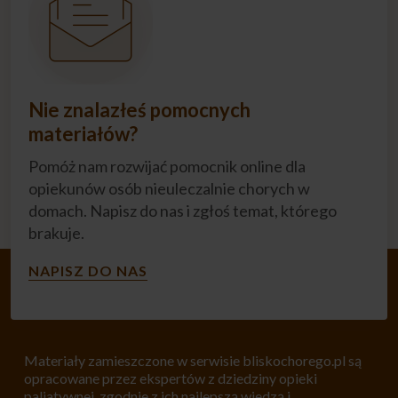
Nie znalazłeś pomocnych
materiałów?
Pomóż nam rozwijać pomocnik online dla
opiekunów osób nieuleczalnie chorych w
domach. Napisz do nas i zgłoś temat, którego
brakuje.
NAPISZ DO NAS
Materiały zamieszczone w serwisie bliskochorego.pl są
opracowane przez ekspertów z dziedziny opieki
paliatywnej, zgodnie z ich najlepszą wiedzą i