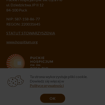
ul. Dziedzictwa JP II 12
84-100 Puck
NIP: 587-158-86-77
REGON: 220031645
STATUT STOWARZYSZENIA
www.hospitium.org
Ta strona wykorzystuje pliki cookie.
Dowiedz się więcej w
Polityce prywatności
OK
© 2021 bliskochorego.pl