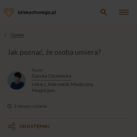
Opieka
Opieka
Jesteś
tutaj
Jak poznać, że osoba umiera?
CHORY W DOMU
Autor
CHORY W ŁÓŻKU
Dorota Olszewska
Lekarz, Kierownik Medyczny
Hospicjum
MYCIE CHOREGO
2 minuty czytania
PIELĘGNACJA CHOREGO
UDOSTĘPNIJ
DOLEGLIWOŚCI