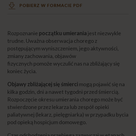
POBIERZ W FORMACIE PDF
PROFILAKTYKA
ŻYWIENIE CHOREGO
Rozpoznanie
początku umierania
jest niezwykle
trudne. Uważna obserwacja chorego z
postępującym wyniszczeniem, jego aktywności,
DIETA CHOREGO
zmiany zachowania, objawów
fizycznych pomoże wyczulić nas na zbliżający się
FIZJOTERAPIA CHOREGO
koniec życia.
Objawy zbliżającej się śmierci
mogą pojawić się na
OSTATNIE GODZINY ŻYCIA
kilka godzin, dni a nawet tygodni przed śmiercią.
Rozpoczęcie okresu umierania chorego może być
Pielęgnacja osoby umierającej
stwierdzone przez lekarza lub zespół opieki
paliatywnej (lekarz, pielęgniarka) w przypadku bycia
pod opieką hospicjum domowego.
Jak poznać, że osoba umiera?
Czas odchodzenia przebiega zazwyczaj w etapach,