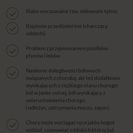
Słabo wyczuwalne tzw. nitkowate tętno.
Rzężenie przedśmiertne (charczący
oddech).
Problem z przyjmowaniem posiłków,
płynów i leków.
Nasilenie dolegliwości bólowych
związanych z chorobą, ale też dodatkowo
wynikających z ciężkiego stanu chorego:
ból w jamie ustnej, ból wynikający z
unieruchomienia chorego
i odleżyn, zatrzymania moczu, zaparć.
Chory może wyciągać ręce jakby kogoś
widział, rozmawiać o bliskich którzy już