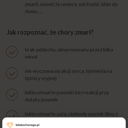
zmarli, mówić że umiera, odchodzi, idzie do
domu….
Jak rozpoznać, że chory zmarł?
brak oddechu, obserwowany przez kilka
minut
nie wyczuwa się akcji serca, tętnienia na
tętnicy szyjnej
lekko otwarte powieki bez reakcji przy
dotyku powiek
lekko otwarte usta, niekiedy wyciek śliny z
kącika ust, rozluźniona szczęka