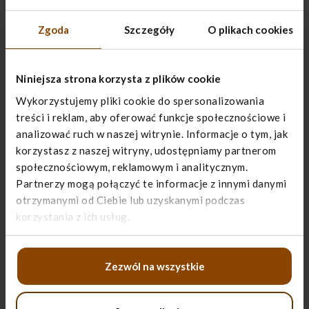
brak jakiejkolwiek reakcji na bodźce
Zgoda
Szczegóły
O plikach cookies
Co zrobić w przypadku śmierci bliskiego?
Niniejsza strona korzysta z plików cookie
Wykorzystujemy pliki cookie do spersonalizowania
Należy poinformować lekarza (lekarza POZ,
treści i reklam, aby oferować funkcje społecznościowe i
lekarza opieki hospicyjnej) o
analizować ruch w naszej witrynie. Informacje o tym, jak
zaobserwowanych objawach. Jeśli zgon
korzystasz z naszej witryny, udostępniamy partnerom
nastąpi w weekend lub nie mamy dostępu
społecznościowym, reklamowym i analitycznym.
do lekarza należy wezwać
Partnerzy mogą połączyć te informacje z innymi danymi
Pogotowie Ratunkowe.
otrzymanymi od Ciebie lub uzyskanymi podczas
korzystania z ich usług.
Lekarz, po zbadaniu osoby i stwierdzeniu
zgonu, wystawia
dokument
potwierdzający śmierć
.
Zezwól na wszystkie
Obowiązkiem jest pozostawienie