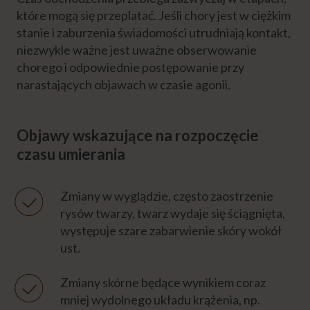
Ostatnie chwile życia
które mogą się przeplatać. Jeśli chory jest w ciężkim
stanie i zaburzenia świadomości utrudniają kontakt,
niezwykle ważne jest uważne obserwowanie
Formalności
chorego i odpowiednie postępowanie przy
narastających objawach w czasie agonii.
Emocje
Objawy wskazujące na rozpoczęcie
Niezbędnik opiekuna
czasu umierania
Eksperci
Zmiany w wyglądzie, często zaostrzenie
rysów twarzy, twarz wydaje się ściągnięta,
występuje szare zabarwienie skóry wokół
Napisz do nas
ust.
Zmiany skórne będące wynikiem coraz
mniej wydolnego układu krążenia, np.