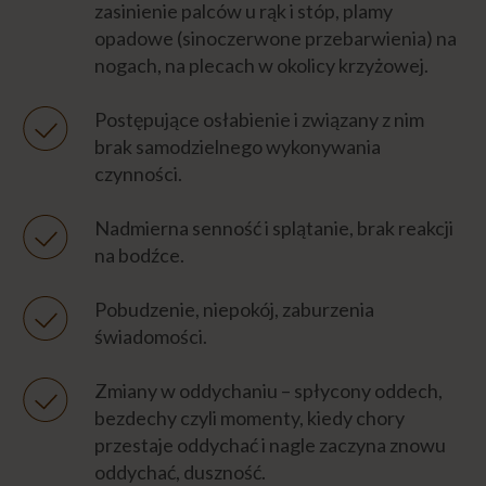
zasinienie palców u rąk i stóp, plamy
opadowe (sinoczerwone przebarwienia) na
nogach, na plecach w okolicy krzyżowej.
Postępujące osłabienie i związany z nim
brak samodzielnego wykonywania
czynności.
Nadmierna senność i splątanie, brak reakcji
na bodźce.
Pobudzenie, niepokój, zaburzenia
świadomości.
Zmiany w oddychaniu – spłycony oddech,
bezdechy czyli momenty, kiedy chory
przestaje oddychać i nagle zaczyna znowu
oddychać, duszność.