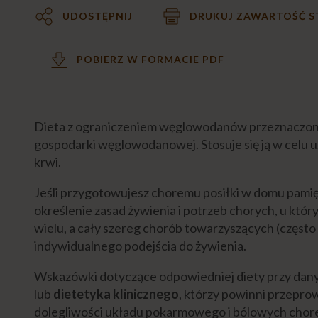
UDOSTĘPNIJ
DRUKUJ ZAWARTOŚĆ 
POBIERZ W FORMACIE PDF
Dieta z ograniczeniem węglowodanów przeznaczona 
gospodarki węglowodanowej. Stosuje się ją w celu 
krwi.
Jeśli przygotowujesz choremu posiłki w domu pamięt
określenie zasad żywienia i potrzeb chorych, u któ
wielu, a cały szereg chorób towarzyszących (częst
indywidualnego podejścia do żywienia.
Wskazówki dotyczące odpowiedniej diety przy dan
lub
dietetyka klinicznego
, którzy powinni przepro
dolegliwości układu pokarmowego i bólowych chor