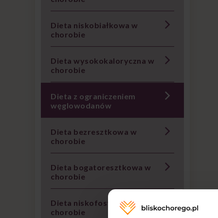
Dieta niskobiałkowa w
chorobie
Dieta wysokokaloryczna w
chorobie
Dieta z ograniczeniem
węglowodanów
Dieta bezresztkowa w
chorobie
Dieta bogatoresztkowa w
chorobie
Dieta niskofosforanowa w
chorobie