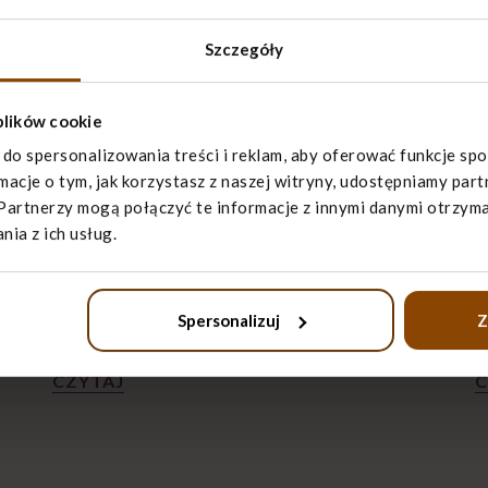
dla opiekuna, który przez prawidłowe żywienie swoje
opiekuje. Poznaj podstawowe
zasady żywienia chor
Szczegóły
plików cookie
 do spersonalizowania treści i reklam, aby oferować funkcje sp
rmacje o tym, jak korzystasz z naszej witryny, udostępniamy p
PRZECZYTAJ TEŻ
Partnerzy mogą połączyć te informacje z innymi danymi otrzyma
ia z ich usług.
Zasady żywienia chorego
J
Jedzenie to bardzo ważny temat dla opiekuna.
P
Spersonalizuj
Z
Posiłki są podstawową formą…
p
CZYTAJ
C