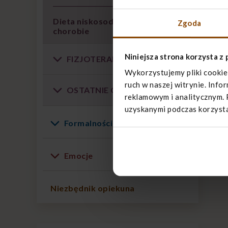
Dieta niskosodowa w
Zgoda
chorobie
Niniejsza strona korzysta z 
FIZJOTERAPIA CHOREGO
Wykorzystujemy pliki cookie
ruch w naszej witrynie. Info
OSTATNIE GODZINY ŻYCIA
reklamowym i analitycznym. 
uzyskanymi podczas korzystan
Formalności
Emocje
Niezbędnik opiekuna