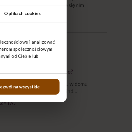
go bliskiego czuje, że dobrze się nim
ego.
O plikach cookies
ołecznościowe i analizować
artnerom społecznościowym,
nymi od Ciebie lub
aką dietę stosować u chorego?
rzygotowując posiłki choremu w domu
ezwól na wszystkie
amiętaj, że najważniejsze jest ind…
ZYTAJ