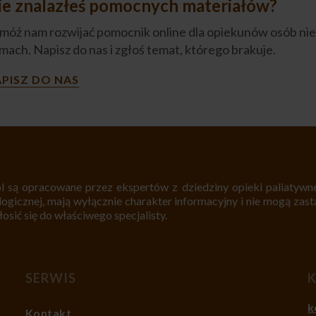
ie znalazłeś pomocnych materiałów?
móż nam rozwijać pomocnik online dla opiekunów osób nie
mach. Napisz do nas i zgłoś temat, którego brakuje.
PISZ DO NAS
l są opracowane przez ekspertów z dziedziny opieki paliatywnej
logicznej, mają wyłącznie charakter informacyjny i nie mogą zastą
sić się do właściwego specjalisty.
SERWIS
k
Kontakt