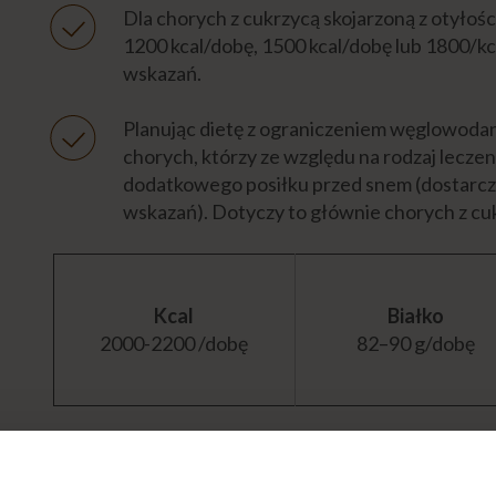
Dla chorych z cukrzycą skojarzoną z otyłości
1200 kcal/dobę, 1500 kcal/dobę lub 1800/k
wskazań.
Planując dietę z ograniczeniem węglowoda
chorych, którzy ze względu na rodzaj lecze
dodatkowego posiłku przed snem (dostarc
wskazań). Dotyczy to głównie chorych z cuk
Kcal
Białko
2000-2200 /dobę
82–90 g/dobę
Pamiętaj:
Jedzenie jest podstawową formą przyjem