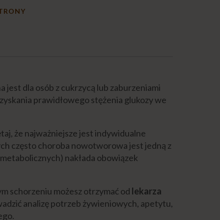
STRONY
jest dla osób z cukrzycą lub zaburzeniami
uzyskania prawidłowego stężenia glukozy we
aj, że najważniejsze jest indywidualne
rych często choroba nowotworowa jest jedną z
o metabolicznych) nakłada obowiązek
ym schorzeniu możesz otrzymać od
lekarza
wadzić analizę potrzeb żywieniowych, apetytu,
ego.