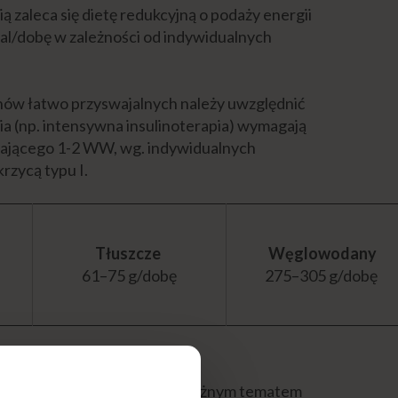
ą zaleca się dietę redukcyjną o podaży energii
cal/dobę w zależności od indywidualnych
nów łatwo przyswajalnych należy uwzględnić
nia (np. intensywna insulinoterapia) wymagają
zającego 1-2 WW, wg. indywidualnych
rzycą typu I.
Tłuszcze
Węglowodany
61–75 g/dobę
275–305 g/dobę
ności dla chorego i bardzo ważnym tematem