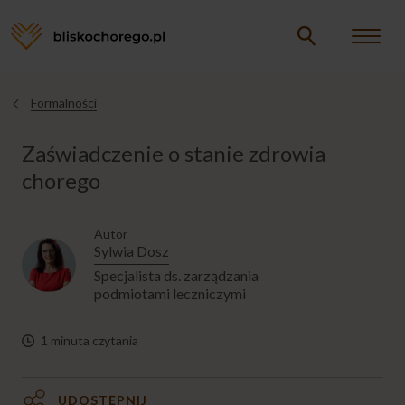
Opieka
Formalności
Jesteś
tutaj
Zaświadczenie o stanie zdrowia
Formalności
chorego
WSPARCIE W OPIECE
Autor
Sylwia Dosz
ŚWIADCZENIA MEDYCZNE
Specjalista ds. zarządzania
podmiotami leczniczymi
POMOC FINANSOWA
1 minuta czytania
DOKUMENTY
UDOSTĘPNIJ