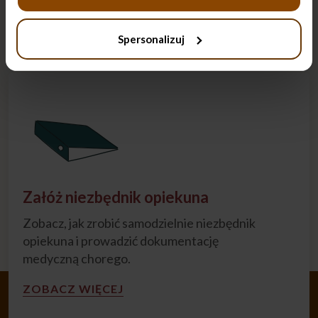
ramach Narodowego Funduszu…
CZYTAJ
Spersonalizuj
Załóż niezbędnik opiekuna
Zobacz, jak zrobić samodzielnie niezbędnik
opiekuna i prowadzić dokumentację
medyczną chorego.
ZOBACZ WIĘCEJ