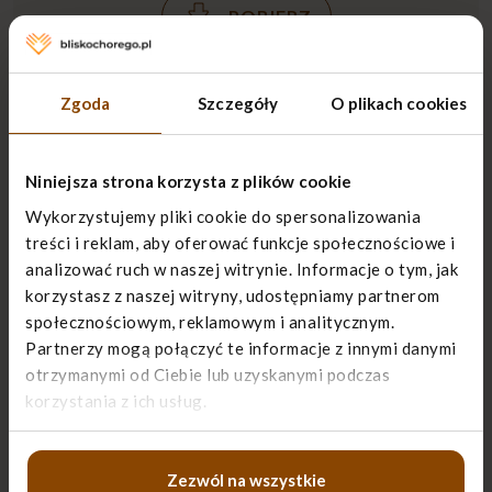
POBIERZ
Zgoda
Szczegóły
O plikach cookies
PRZECZYTAJ TEŻ
Niniejsza strona korzysta z plików cookie
Wykorzystujemy pliki cookie do spersonalizowania
Najważniejsze dokumenty w opiece nad chorym
treści i reklam, aby oferować funkcje społecznościowe i
analizować ruch w naszej witrynie. Informacje o tym, jak
Pamiętaj, że skompletowanie dokumentów chorego
korzystasz z naszej witryny, udostępniamy partnerom
ułatwi załatwienie wielu …
społecznościowym, reklamowym i analitycznym.
Partnerzy mogą połączyć te informacje z innymi danymi
CZYTAJ
otrzymanymi od Ciebie lub uzyskanymi podczas
korzystania z ich usług.
Świadczenia finansowe dla chorego i opiekuna
Wszystkie świadczenia finansowe realizowane w
Zezwól na wszystkie