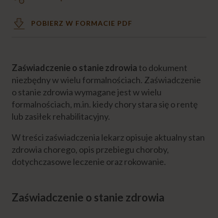
Najważniejsze dokumenty w opiece nad
POBIERZ W FORMACIE PDF
chorym
Orzeczenie o stopniu niepełnosprawności
Zaświadczenie o stanie zdrowia
to dokument
niezbędny w wielu formalnościach. Zaświadczenie
Zaświadczenie o stanie zdrowia chorego
o stanie zdrowia wymagane jest w wielu
formalnościach, m.in. kiedy chory stara się o rentę
Zlecenie na zaopatrzenie w wyroby
lub zasiłek rehabilitacyjny.
medyczne
W treści zaświadczenia lekarz opisuje aktualny stan
Emocje
zdrowia chorego, opis przebiegu choroby,
dotychczasowe leczenie oraz rokowanie.
Niezbędnik opiekuna
Zaświadczenie o stanie zdrowia
Eksperci