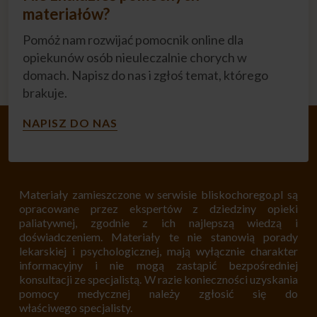
materiałów?
Pomóż nam rozwijać pomocnik online dla
opiekunów osób nieuleczalnie chorych w
domach. Napisz do nas i zgłoś temat, którego
brakuje.
NAPISZ DO NAS
Materiały zamieszczone w serwisie bliskochorego.pl są
opracowane przez ekspertów z dziedziny opieki
paliatywnej, zgodnie z ich najlepszą wiedzą i
doświadczeniem. Materiały te nie stanowią porady
lekarskiej i psychologicznej, mają wyłącznie charakter
informacyjny i nie mogą zastąpić bezpośredniej
konsultacji ze specjalistą. W razie konieczności uzyskania
pomocy medycznej należy zgłosić się do
właściwego specjalisty.