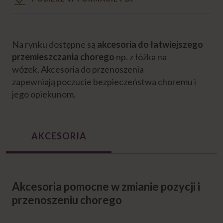
Bezpieczna zmiana pozycji chorego przez
opiekuna
Na rynku dostępne są
akcesoria do łatwiejszego
Jak zmienić pozycję chorego leżącego w
przemieszczania chorego
np. z łóżka na
łóżku?
wózek. Akcesoria do przenoszenia
zapewniają poczucie bezpieczeństwa choremu i
Jak zmienić pozycję chorego z leżenia na
jego opiekunom.
boku do leżenia na plecach?
Jak zmienić pozycję chorego z leżenia na
plecach do leżenia na boku?
AKCESORIA
Akcesoria do przenoszenia chorego
Akcesoria pomocne w zmianie pozycji i
Jak stosować akcesoria do zmiany pozycji
chorego w łóżku?
przenoszeniu chorego