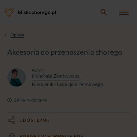
Opieka
Opieka
Jesteś
tutaj
Akcesoria do przenoszenia chorego
CHORY W DOMU
Autor
CHORY W ŁÓŻKU
Honorata Zentkowska
Kierownik Hospicjum Domowego
Brak komfortu chorego w łóżku
2 minuty czytania
Materac przeciwodleżynowy
UDOSTĘPNIJ
Przesadzanie chorego z łóżka na wózek
POBIERZ W FORMACIE PDF