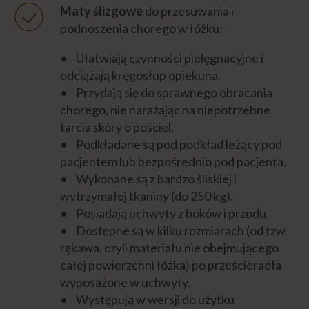
Maty ślizgowe
do przesuwania i
choremu?
podnoszenia chorego w łóżku:
Jaka bielizna (piżama) jest najlepsza dla
• Ułatwiają czynności pielęgnacyjne i
chorego leżącego?
odciążają kręgosłup opiekuna.
• Przydają się do sprawnego obracania
Jak dobrać materac przeciwodleżynowy?
chorego, nie narażając na niepotrzebne
tarcia skóry o pościel.
MYCIE CHOREGO
• Podkładane są pod podkład leżący pod
pacjentem lub bezpośrednio pod pacjenta.
• Wykonane są z bardzo śliskiej i
PIELĘGNACJA CHOREGO
wytrzymałej tkaniny (do 250 kg).
• Posiadają uchwyty z boków i przodu.
DOLEGLIWOŚCI
• Dostępne są w kilku rozmiarach (od tzw.
rękawa, czyli materiału nie obejmującego
całej powierzchni łóżka) po prześcieradła
PROFILAKTYKA
wyposażone w uchwyty.
• Występują w wersji do użytku