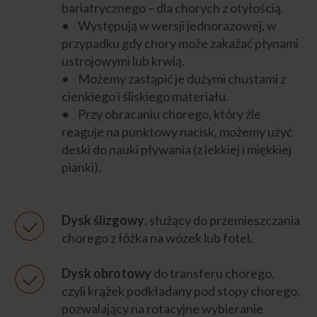
ŻYWIENIE CHOREGO
bariatrycznego – dla chorych z otyłością.
• Występują w wersji jednorazowej, w
przypadku gdy chory może zakażać płynami
DIETA CHOREGO
ustrojowymi lub krwią.
• Możemy zastąpić je dużymi chustami z
FIZJOTERAPIA CHOREGO
cienkiego i śliskiego materiału.
• Przy obracaniu chorego, który źle
reaguje na punktowy nacisk, możemy użyć
OSTATNIE GODZINY ŻYCIA
deski do nauki pływania (z lekkiej i miękkiej
pianki).
Formalności
Dysk ślizgowy
, służący do przemieszczania
Emocje
chorego z łóżka na wózek lub fotel.
Dysk obrotowy
do transferu chorego,
Niezbędnik opiekuna
czyli krążek podkładany pod stopy chorego,
pozwalający na rotacyjne wybieranie