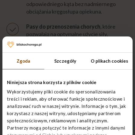
Eksperci
odpowiedniego kąta bez nadmiernego
obciążania kręgosłupa opiekuna.
Napisz do nas
Pasy do przenoszenia chorych
, które
pozwalają na optymalne użycie siły,
chroniąc kręgosłup chorego i opiekuna, bez
konieczności chwytania chorego za
kończyny lub ubranie.
Zgoda
Szczegóły
O plikach cookies
Nosze płachtowe
do przenoszenia
chorego.
Niniejsza strona korzysta z plików cookie
Wykorzystujemy pliki cookie do spersonalizowania
Podnośnik elektryczny
, gdzie pod ciało
treści i reklam, aby oferować funkcje społecznościowe i
chorego podkłada się pasy, następnie
analizować ruch w naszej witrynie. Informacje o tym, jak
zahacza za specjalne uchwyty na
korzystasz z naszej witryny, udostępniamy partnerom
podnośniku i pilotem unosi nad łóżko.
społecznościowym, reklamowym i analitycznym.
Można wypożyczyć w wypożyczalni sprzętu
Partnerzy mogą połączyć te informacje z innymi danymi
medycznego.