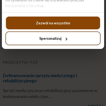
otrzymanymi od Ciebie lub uzyskanymi podczas
korzystania z ich usług.
Akcesoria pomocne w zmianie pozycji i
Zezwól na wszystkie
przenoszeniu chorego można kupić w sklepach ze
sprzętem medycznym.
Spersonalizuj
PRZECZYTAJ TEŻ
Dofinansowanie sprzętu medycznego i
rehabilitacyjnego
Sprzęt medyczny oraz rehabilitacyjny są pomocne w
wykonywaniu wielu czyn…
CZYTAJ