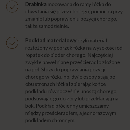
Jak zmieniać bieliznę osobistą u chorego?
Drabinka
mocowana do ramy łóżka do
chwytania się przez chorego, pomocna przy
Jak zmieniać bieliznę chorego przy
zmianie lub poprawieniu pozycji chorego,
dolegliwościach?
także samodzielnie.
Jak zmienić pościel z chorym w łóżku?
Podkład materiałowy
czyli materiał
rozłożony w poprzek łóżka na wysokości od
łopatek do bioder chorego. Najczęściej
Jak zmienić pościel w łóżku chorego?
zwykłe bawełniane prześcieradło złożone
na pół. Służy do poprawiania pozycji
Jaka pościel jest najlepsza dla chorego?
chorego w łóżku np. dwie osoby stają po
obu stronach łóżka i zbierając końce
podkładu równocześnie unoszą chorego,
Jak pomóc choremu w toalecie?
podsuwając go do góry lub przekładają na
bok. Podkład płócienny umieszczamy
Jak wybrać wyroby chłonne (pieluchy) dla
między prześcieradłem, a jednorazowym
chorego?
podkładem chłonnym.
Jak przewinąć chorego, jak zmienić pieluchę