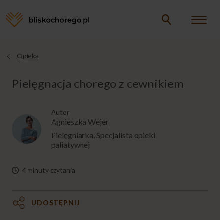
Opieka
Opieka
Jesteś
tutaj
Pielęgnacja chorego z cewnikiem
CHORY W DOMU
Autor
CHORY W ŁÓŻKU
Agnieszka Wejer
Pielęgniarka, Specjalista opieki
paliatywnej
MYCIE CHOREGO
4 minuty czytania
PIELĘGNACJA CHOREGO
UDOSTĘPNIJ
Podstawy pielęgnacji chorego