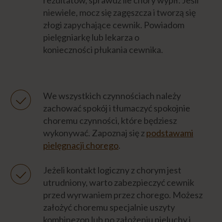
rezultatów, sprawdź ile chory wypił. Jeśli
niewiele, mocz się zagęszcza i tworzą się
złogi zapychające cewnik. Powiadom
pielęgniarkę lub lekarza o
konieczności płukania cewnika.
We wszystkich czynnościach należy
zachować spokój i tłumaczyć spokojnie
choremu czynności, które będziesz
wykonywać. Zapoznaj się z
podstawami
pielęgnacji chorego
.
Jeżeli kontakt logiczny z chorym jest
utrudniony, warto zabezpieczyć cewnik
przed wyrwaniem przez chorego. Możesz
założyć choremu specjalnie uszyty
kombinezon lub po założeniu pieluchy i