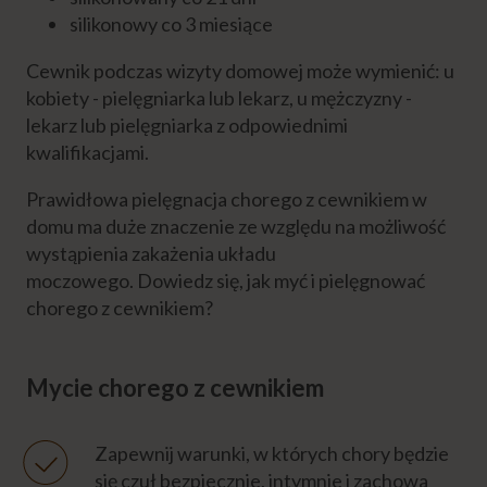
DIETA CHOREGO
silikonowy co 3 miesiące
Cewnik podczas wizyty domowej może wymienić: u
FIZJOTERAPIA CHOREGO
kobiety - pielęgniarka lub lekarz, u mężczyzny -
lekarz lub pielęgniarka z odpowiednimi
kwalifikacjami.
OSTATNIE GODZINY ŻYCIA
Prawidłowa pielęgnacja chorego z cewnikiem w
Formalności
domu ma duże znaczenie ze względu na możliwość
wystąpienia zakażenia układu
moczowego. Dowiedz się, jak myć i pielęgnować
Emocje
chorego z cewnikiem?
Niezbędnik opiekuna
Mycie chorego z cewnikiem
Eksperci
Zapewnij warunki, w których chory będzie
się czuł bezpiecznie, intymnie i zachowa