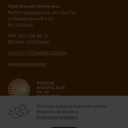
Operatorem strony jest:
Puckie Hospicjum pw. św. Ojca Pio
ul. Dziedzictwa JP II 12
84-100 Puck
NIP: 587-158-86-77
REGON: 220031645
STATUT STOWARZYSZENIA
www.hospitium.org
Ta strona wykorzystuje pliki cookie.
Dowiedz się więcej w
Polityce prywatności