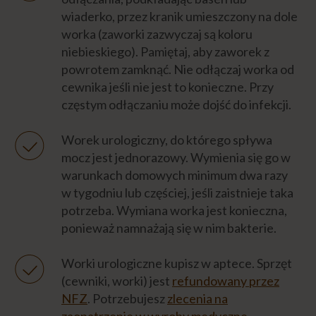
wiaderko, przez kranik umieszczony na dole
worka (zaworki zazwyczaj są koloru
niebieskiego). Pamiętaj, aby zaworek z
powrotem zamknąć. Nie odłączaj worka od
cewnika jeśli nie jest to konieczne. Przy
częstym odłączaniu może dojść do infekcji.
Worek urologiczny, do którego spływa
mocz jest jednorazowy. Wymienia się go w
warunkach domowych minimum dwa razy
w tygodniu lub częściej, jeśli zaistnieje taka
potrzeba. Wymiana worka jest konieczna,
ponieważ namnażają się w nim bakterie.
Worki urologiczne kupisz w aptece. Sprzęt
(cewniki, worki) jest
refundowany przez
NFZ
. Potrzebujesz
zlecenia na