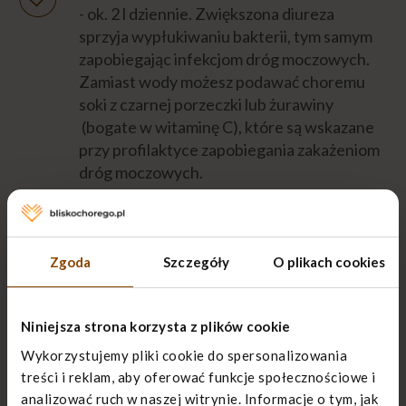
- ok. 2 l dziennie. Zwiększona diureza
sprzyja wypłukiwaniu bakterii, tym samym
zapobiegając infekcjom dróg moczowych.
Zamiast wody możesz podawać choremu
soki z czarnej porzeczki lub żurawiny
(bogate w witaminę C), które są wskazane
przy profilaktyce zapobiegania zakażeniom
dróg moczowych.
Najczęstsze problemy w opiece nad
chorym z cewnikiem
Zgoda
Szczegóły
O plikach cookies
Co zrobić, gdy mocz nie leci do worka
Niniejsza strona korzysta z plików cookie
urologicznego?
Wykorzystujemy pliki cookie do spersonalizowania
treści i reklam, aby oferować funkcje społecznościowe i
analizować ruch w naszej witrynie. Informacje o tym, jak
Sprawdź, czy dren (czyli cewnik i rurka od