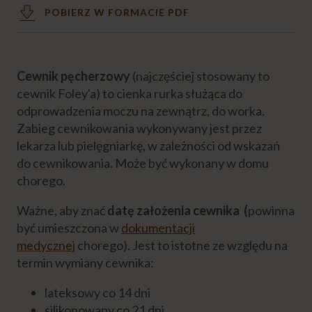
POBIERZ W FORMACIE PDF
Pielęgnacja odleżyn
Pielęgnacja chorego z cewnikiem
Cewnik pęcherzowy
(najczęściej stosowany to
cewnik Foley'a) to cienka rurka służąca do
Pielęgnacja gastrostomii
odprowadzenia moczu na zewnątrz, do worka.
Zabieg cewnikowania wykonywany jest przez
lekarza lub pielęgniarkę, w zależności od wskazań
Pielęgnacja stomii
do cewnikowania. Może być wykonany w domu
chorego.
DOLEGLIWOŚCI
Ważne, aby znać
datę założenia cewnika (
powinna
być umieszczona w
dokumentacji
PROFILAKTYKA
medycznej
chorego). Jest to istotne ze względu na
termin wymiany cewnika:
ŻYWIENIE CHOREGO
lateksowy co 14 dni
silikonowany co 21 dni