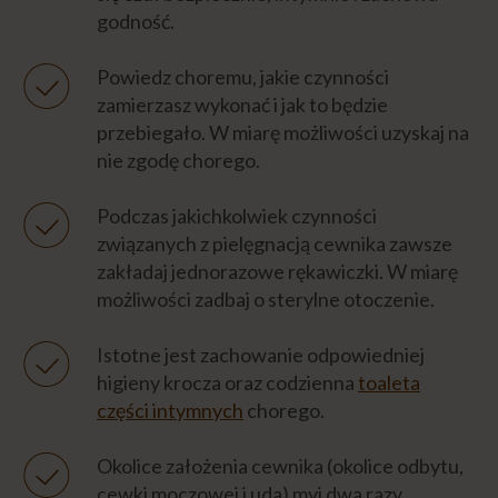
Napisz do nas
godność.
Powiedz choremu, jakie czynności
zamierzasz wykonać i jak to będzie
przebiegało. W miarę możliwości uzyskaj na
nie zgodę chorego.
Podczas jakichkolwiek czynności
związanych z pielęgnacją cewnika zawsze
zakładaj jednorazowe rękawiczki. W miarę
możliwości zadbaj o sterylne otoczenie.
Istotne jest zachowanie odpowiedniej
higieny krocza oraz codzienna
toaleta
części intymnych
chorego.
Okolice założenia cewnika (okolice odbytu,
cewki moczowej i uda) myj dwa razy