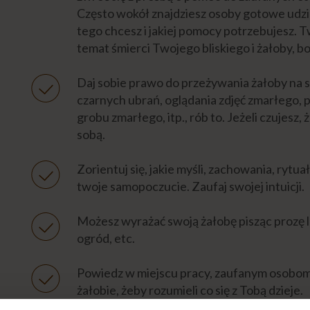
Często wokół znajdziesz osoby gotowe udziel
tego chcesz i jakiej pomocy potrzebujesz. 
temat śmierci Twojego bliskiego i żałoby, b
Daj sobie prawo do przeżywania żałoby na s
czarnych ubrań, oglądania zdjęć zmarłego, 
grobu zmarłego, itp., rób to. Jeżeli czujesz, 
sobą.
Zorientuj się, jakie myśli, zachowania, rytua
twoje samopoczucie. Zaufaj swojej intuicji.
Możesz wyrażać swoją żałobę pisząc prozę lu
ogród, etc.
Powiedz w miejscu pracy, zaufanym osobom 
żałobie, żeby rozumieli co się z Tobą dzieje.