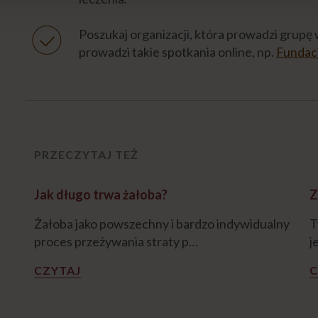
Poszukaj organizacji, która prowadzi grupę 
prowadzi takie spotkania online, np.
Fundacj
PRZECZYTAJ TEŻ
Jak długo trwa żałoba?
Z
Żałoba jako powszechny i bardzo indywidualny
T
proces przeżywania straty p…
j
CZYTAJ
C