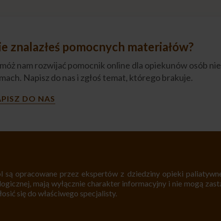
ie znalazłeś pomocnych materiałów?
móż nam rozwijać pomocnik online dla opiekunów osób nie
mach. Napisz do nas i zgłoś temat, którego brakuje.
PISZ DO NAS
l są opracowane przez ekspertów z dziedziny opieki paliatywnej
logicznej, mają wyłącznie charakter informacyjny i nie mogą zastą
sić się do właściwego specjalisty.