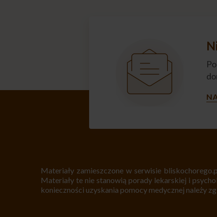
N
Po
do
NA
Materiały zamieszczone w serwisie bliskochorego.p
Materiały te nie stanowią porady lekarskiej i psycho
konieczności uzyskania pomocy medycznej należy zgło