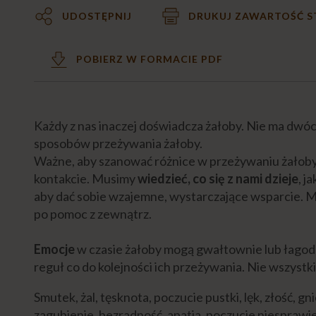
UDOSTĘPNIJ
DRUKUJ ZAWARTOŚĆ 
POBIERZ W FORMACIE PDF
Każdy z nas inaczej doświadcza żałoby. Nie ma dwó
sposobów przeżywania żałoby.
Ważne, aby szanować różnice w przeżywaniu żałoby i
kontakcie. Musimy
wiedzieć, co się z nami dzieje
, j
aby dać sobie wzajemne, wystarczające wsparcie. Mo
po pomoc z zewnątrz.
Emocje
w czasie żałoby mogą gwałtownie lub łagodni
reguł co do kolejności ich przeżywania. Nie wszystk
Smutek, żal, tęsknota, poczucie pustki, lęk, złość, 
zagubienie, bezradność, apatia, poczucie niesprawie