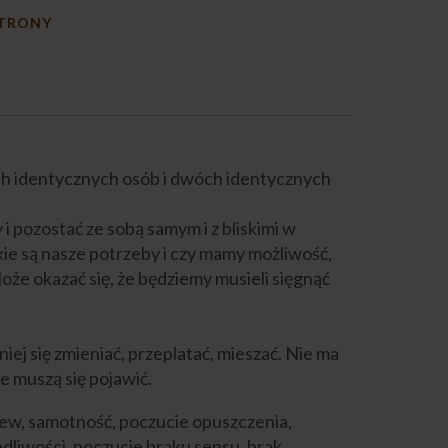
STRONY
ch identycznych osób i dwóch identycznych
 pozostać ze sobą samym i z bliskimi w
akie są nasze potrzeby i czy mamy możliwość,
że okazać się, że będziemy musieli sięgnąć
ej się zmieniać, przeplatać, mieszać. Nie ma
ie muszą się pojawić.
gniew, samotność, poczucie opuszczenia,
dliwości, poczucie braku sensu, brak