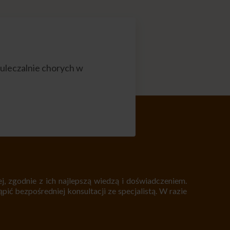
uleczalnie chorych w
, zgodnie z ich najlepszą wiedzą i doświadczeniem.
pić bezpośredniej konsultacji ze specjalistą. W razie