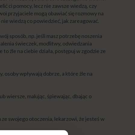
ić ci pomocy, lecz nie zawsze wiedzą, czy
Twoi przyjaciele mogą obawiać się rozmowy na
o nie wiedzą co powiedzieć, jak zareagować.
wój sposób, np. jeśli masz potrzebę noszenia
palenia świeczek, modlitwy, odwiedzania
że to źle na ciebie działa, postępuj w zgodzie ze
ły, osoby wpływają dobrze, a które źle na
b wiersze, malując, śpiewając, dbając o
ze swojego otoczenia, lekarzowi, że jesteś w