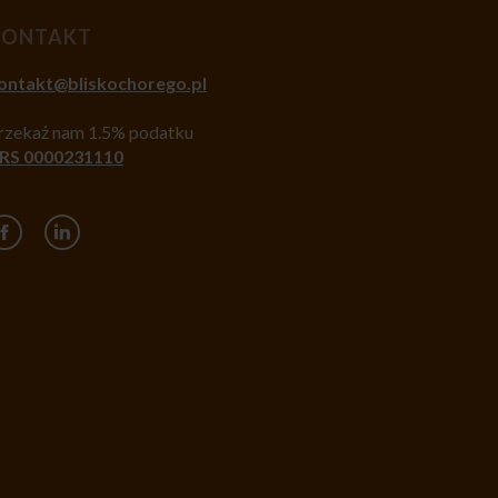
KONTAKT
ontakt@bliskochorego.pl
rzekaż nam 1.5% podatku
RS 0000231110